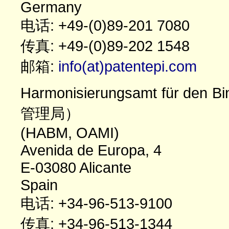
Germany
电话: +49-(0)89-201 7080
传真: +49-(0)89-202 1548
邮箱:
info(at)patentepi.com
Harmonisierungsamt für 
管理局）
(HABM, OAMI)
Avenida de Europa, 4
E-03080 Alicante
Spain
电话: +34-96-513-9100
传真: +34-96-513-1344