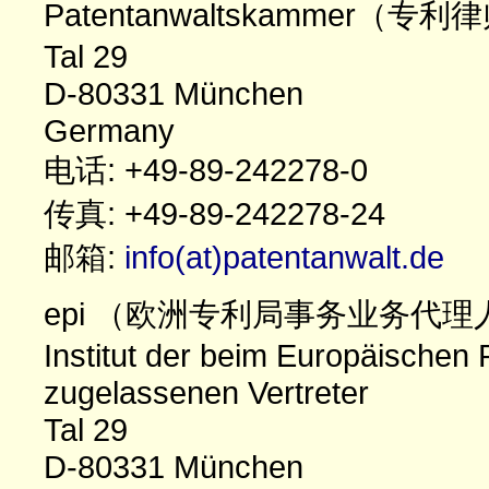
Patentanwaltskammer（
Tal 29
D-80331 München
Germany
电话: +49-89-242278-0
传真: +49-89-242278-24
邮箱:
info(at)patentanwalt.de
epi （欧洲专利局事务业务代理
Institut der beim Europäischen
zugelassenen Vertreter
Tal 29
D-80331 München