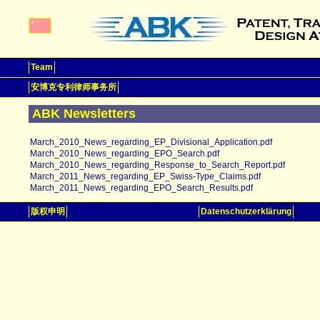
Team
安博克专利律师事务所
ABK Newsletters
March_2010_News_regarding_EP_Divisional_Application.pdf
March_2010_News_regarding_EPO_Search.pdf
March_2010_News_regarding_Response_to_Search_Report.pdf
March_2011_News_regarding_EP_Swiss-Type_Claims.pdf
March_2011_News_regarding_EPO_Search_Results.pdf
版权申明
Datenschutzerklärung