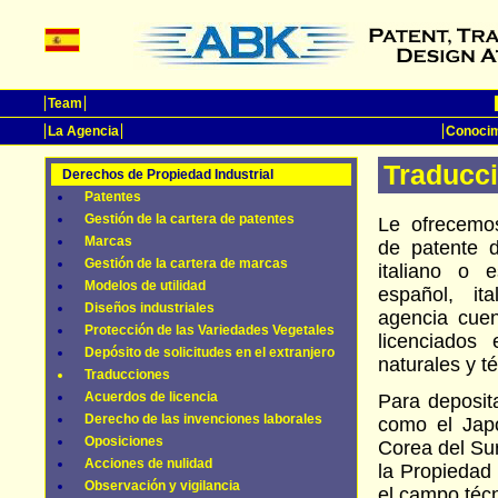
Team
La Agencia
Conocim
Traducc
Derechos de Propiedad Industrial
Patentes
Gestión de la cartera de patentes
Le ofrecemos
Marcas
de patente d
Gestión de la cartera de marcas
italiano o 
Modelos de utilidad
español, it
Diseños industriales
agencia cuen
Protección de las Variedades Vegetales
licenciados 
Depósito de solicitudes en el extranjero
naturales y t
Traducciones
Acuerdos de licencia
Para deposit
Derecho de las invenciones laborales
como el Japó
Oposiciones
Corea del Su
Acciones de nulidad
la Propiedad
Observación y vigilancia
el campo técn