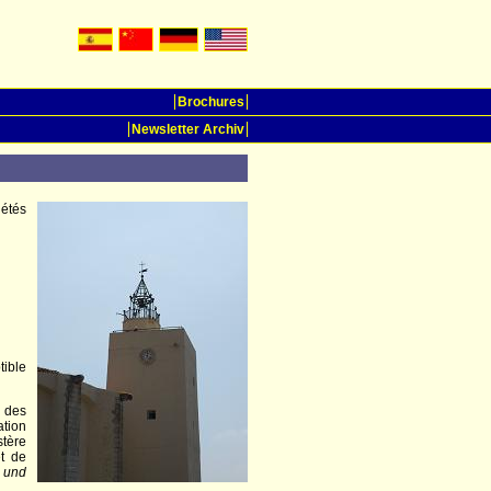
Brochures
Newsletter Archiv
iétés
tible
l des
ation
tère
et de
 und