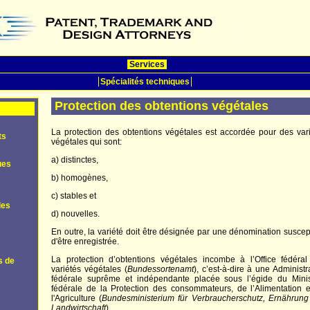
Services
Spécialités techniques
Protection des obtentions végétales
La protection des obtentions végétales est accordée pour des var
ts
végétales qui sont:
a) distinctes,
ues
b) homogènes,
c) stables et
les
d) nouvelles.
En outre, la variété doit être désignée par une dénomination suscep
d'être enregistrée.
La protection d’obtentions végétales incombe à l’Office fédéra
s de
variétés végétales (
Bundessortenamt
), c’est-à-dire à une Administr
fédérale suprême et indépendante placée sous l’égide du Minis
fédérale de la Protection des consommateurs, de l’Alimentation 
l'Agriculture (
Bundesministerium für Verbraucherschutz, Ernährung
Landwirtschaft
).