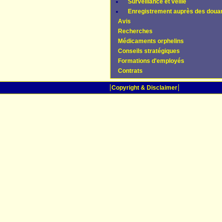
Surveillance et veille
Enregistrement auprès des doua
Avis
Recherches
Médicaments orphelins
Conseils stratégiques
Formations d'employés
Contrats
Copyright & Disclaimer