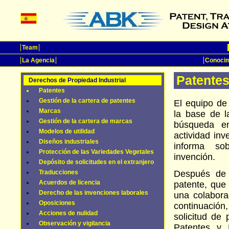
Team
La Agencia
Conocim
Patente
Derechos de Propiedad Industrial
Patentes
Gestión de la cartera de patentes
El equipo de
Marcas
la base de l
Gestión de la cartera de marcas
búsqueda e
Modelos de utilidad
actividad inv
Diseños industriales
informa so
Protección de las Variedades Vegetales
invención.
Depósito de solicitudes en el extranjero
Traducciones
Después de 
Acuerdos de licencia
patente, que
Derecho de las invenciones laborales
una colabora
Oposiciones
continuació
Acciones de nulidad
solicitud de
Observación y vigilancia
Patentes y 