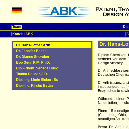
Team
Die
Kanzlei ABK
F
Dr. Hans-Lo
Dr. Hans-Lothar Arth
Dr. Jennifer Baltes
Diplom-Chemiker D
Dr. Dianne Snowden
Vertreter vor dem
Boo Geun KIM, Ph.D.
Design Attorney.
Dipl.-Chem. Senada Duric
Dr. Arth schloss s
Tianna Dauner, J.D.
Deutschen Chemisch
Dipl.-Ing. Limin Siebert-Su
Dr. Arth ist spezial
Dipl.-Ing. Kirstin Bettin
insbesondere auf 
Enzymchemie sowie 
Während seiner Pr
Naturstoffen, entwi
Einen 15-monatige
(Columbus, Ohio, 
neuartigen Antikrebs
Bevor Dr. Arth di