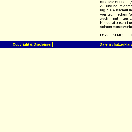
arbeitete er über 
AG und baute dort d
lag die Ausarbeitu
von technischen V
auch mit auslä
Kooperationspartne
seinem Verantwortu
Dr. Arth ist Mitglie
Copyright & Disclaimer
Datenschutzerklär