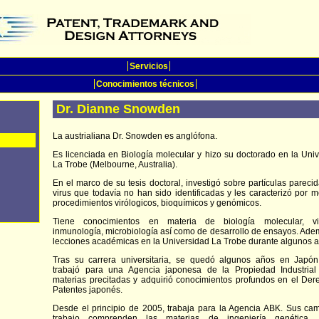
Servicios
Conocimientos técnicos
Dr. Dianne Snowden
La austrialiana Dr. Snowden es anglófona.
Es licenciada en Biología molecular y hizo su doctorado en la Uni
La Trobe (Melbourne, Australia).
En el marco de su tesis doctoral, investigó sobre partículas pareci
virus que todavía no han sido identificadas y les caracterizó por 
procedimientos virólogicos, bioquímicos y genómicos.
Tiene conocimientos en materia de biología molecular, vir
inmunología, microbiología así como de desarrollo de ensayos. Ade
lecciones académicas en la Universidad La Trobe durante algunos a
Tras su carrera universitaria, se quedó algunos años en Japó
trabajó para una Agencia japonesa de la Propiedad Industrial
materias precitadas y adquirió conocimientos profundos en el De
Patentes japonés.
Desde el principio de 2005, trabaja para la Agencia ABK. Sus ca
trabajo comprenden las materias de ingeniería genética, s