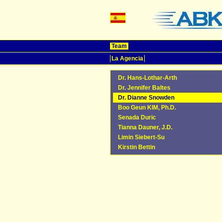
Team
La Agencia
Dr. Hans-Lothar-Arth
Dr. Jennifer Baltes
Dr. Dianne Snowden
Boo Geun KIM, Ph.D.
Senada Duric
Tianna Dauner, J.D.
Limin Siebert-Su
Kirstin Bettin