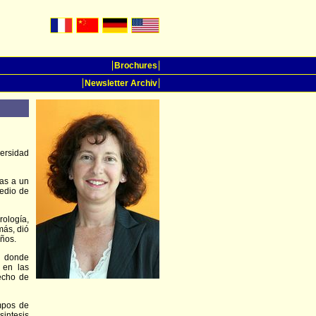
Brochures
Newsletter Archiv
versidad
das a un
medio de
ología,
más, dió
ños.
n donde
 en las
recho de
mpos de
intesis