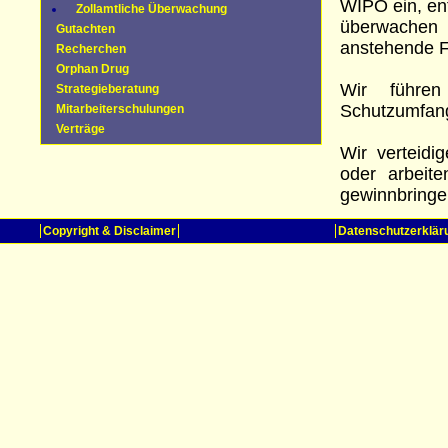
WIPO ein, en
Zollamtliche Überwachung
überwachen 
Gutachten
anstehende Fr
Recherchen
Orphan Drug
Wir führen
Strategieberatung
Schutzumfang 
Mitarbeiterschulungen
Verträge
Wir verteidi
oder arbeite
gewinnbringe
Copyright & Disclaimer
Datenschutzerklär