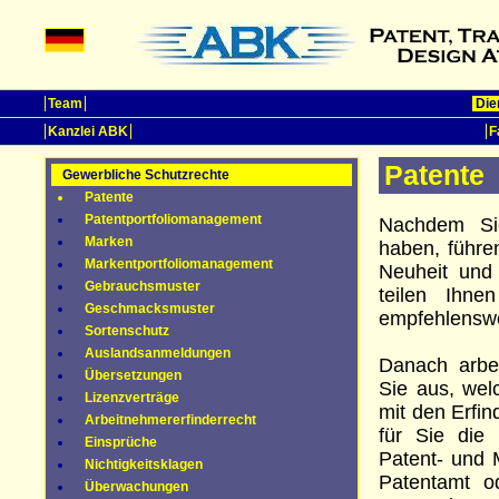
Team
Die
Kanzlei ABK
F
Patente
Gewerbliche Schutzrechte
Patente
Patentportfoliomanagement
Nachdem Sie
Marken
haben, führe
Markentportfoliomanagement
Neuheit und 
Gebrauchsmuster
teilen Ihne
Geschmacksmuster
empfehlenswer
Sortenschutz
Auslandsanmeldungen
Danach arbe
Übersetzungen
Sie aus, wel
Lizenzverträge
mit den Erfin
Arbeitnehmererfinderrecht
für Sie die
Einsprüche
Patent- und
Nichtigkeitsklagen
Patentamt o
Überwachungen